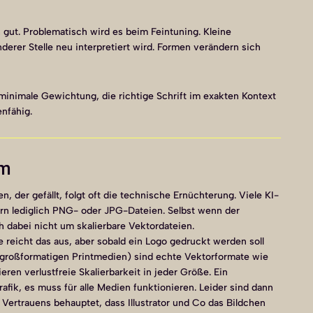
gut. Problematisch wird es beim Feintuning. Kleine
derer Stelle neu interpretiert wird. Formen verändern sich
 minimale Gewichtung, die richtige Schrift im exakten Kontext
nfähig.
em
, der gefällt, folgt oft die technische Ernüchterung. Viele KI-
ern lediglich PNG- oder JPG-Dateien. Selbst wenn der
ch dabei nicht um skalierbare Vektordateien.
e reicht das aus, aber sobald ein Logo gedruckt werden soll
r großformatigen Printmedien) sind echte Vektorformate wie
eren verlustfreie Skalierbarkeit in jeder Größe. Ein
rafik, es muss für alle Medien funktionieren. Leider sind dann
s Vertrauens behauptet, dass Illustrator und Co das Bildchen