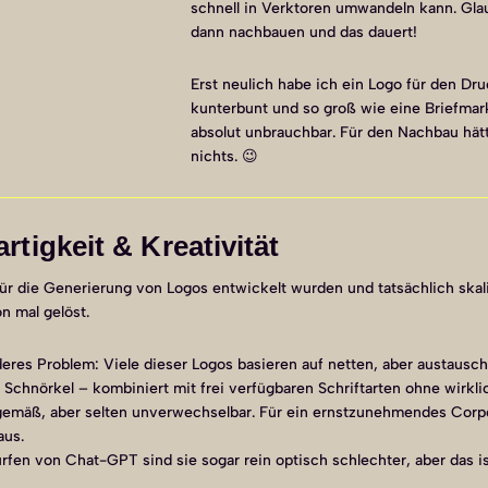
schnell in Verktoren umwandeln kann. Glau
dann nachbauen und das dauert!
Erst neulich habe ich ein Logo für den D
kunterbunt und so groß wie eine Briefmark
absolut unbrauchbar. Für den Nachbau hät
nichts. 😉
rtigkeit & Kreativität
l für die Generierung von Logos entwickelt wurden und tatsächlich ska
n mal gelöst.
eres Problem: Viele dieser Logos basieren auf netten, aber austausch
 Schnörkel – kombiniert mit frei verfügbaren Schriftarten ohne wirkli
tgemäß, aber selten unverwechselbar. Für ein ernstzunehmendes Corpo
aus.
rfen von Chat-GPT sind sie sogar rein optisch schlechter, aber das i