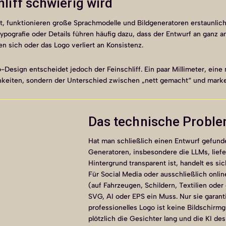
liff schwierig wird
, funktionieren große Sprachmodelle und Bildgeneratoren erstaunlich 
ografie oder Details führen häufig dazu, dass der Entwurf an ganz an
n sich oder das Logo verliert an Konsistenz.
-Design entscheidet jedoch der Feinschliff. Ein paar Millimeter, eine
hkeiten, sondern der Unterschied zwischen „nett gemacht“ und marke
Das technische Probl
Hat man schließlich einen Entwurf gefunden
Generatoren, insbesondere die LLMs, lief
Hintergrund transparent ist, handelt es si
Für Social Media oder ausschließlich onlin
(auf Fahrzeugen, Schildern, Textilien ode
SVG, AI oder EPS ein Muss. Nur sie garanti
professionelles Logo ist keine Bildschirmg
plötzlich die Gesichter lang und die KI de