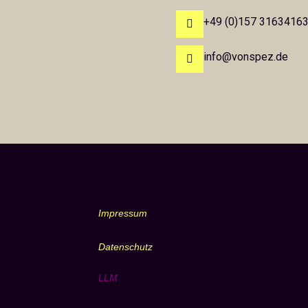
+49 (0)157 3163416
info@vonspez.de
Impressum
Datenschutz
LLM