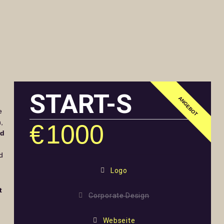
START-S
e
,
€
1000
rd
d
Logo
t
Corporate Design
Webseite